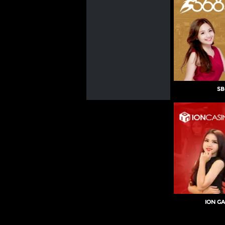
Baccarat
Roulette
Sic Bo
Dragon Tiger
Special Games
DAFTAR
KEM
SB
SB
Meja
Baccarat
Roulette
Sicbo
Dragon Tiger
DAFTAR
KEM
ION G
ION G