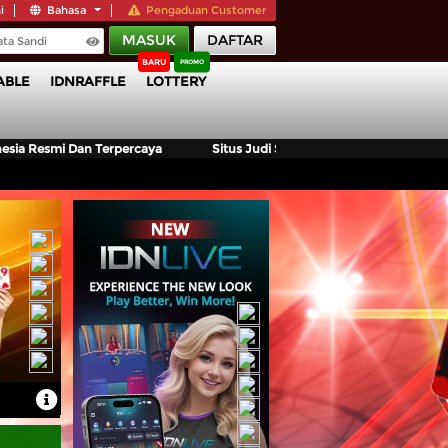
i
Bahasa
Pengaduan Customer
DAFTAR
BARU
PROMO
ABLE
IDNRAFFLE
LOTTERY
sia Resmi Dan Terpercaya
Situs Judi Slot Online Indonesia Resmi Da
in
Max
Meja
Min
Max
Rb
5Jt
Baccarat
1Rb
5Jt
Rb
20Jt
Dragon Tiger
1Rb
5Jt
Rb
25Jt
Roulette
1Rb
5Jt
Rb
50Jt
Sicbo
1Rb
5Jt
Rb
1Jt
Special Games
1Rb
5Jt
Rb
5Jt
ASUK
in
Max