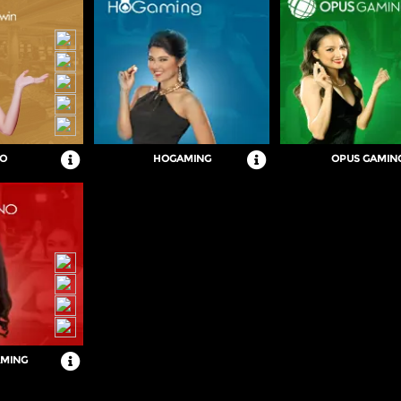
10Rb
5Jt
Roulette
1Rb
5Jt
Baccarat
1
1Rb
25Jt
Baccarat
10Rb
7,5Jt
Roulette
1
1Rb
25Jt
Dragon Tiger
10Rb
7,5Jt
Sicbo
1
10Rb
10Jt
Blackjack
25Rb
2,5Jt
Dragon Tiger
1
1Rb
2Jt
Sicbo
1Rb
5Jt
MASUK
DAFTAR
MASUK
DAFTAR
M
BALI
KEMBALI
KEMBALI
O
HOGAMING
OPUS GAMIN
O
HOGAMING
OPUS GAMIN
Min
Max
5Rb
30Jt
1Rb
125Jt
1Rb
125Jt
5Rb
30Jt
MASUK
BALI
AMING
AMING